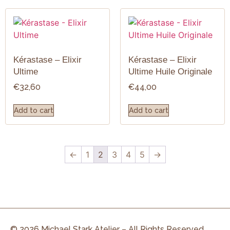
Kérastase – Elixir
Kérastase – Elixir
Ultime
Ultime Huile Originale
€
32,60
€
44,00
Add to cart
Add to cart
←
1
2
3
4
5
→
© 2026 Michael Stark Atelier – All Rights Reserved.